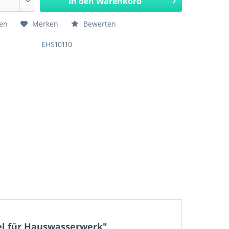
In den
Warenkorb
hen
Merken
Bewerten
EHS10110
el für Hauswasserwerk"