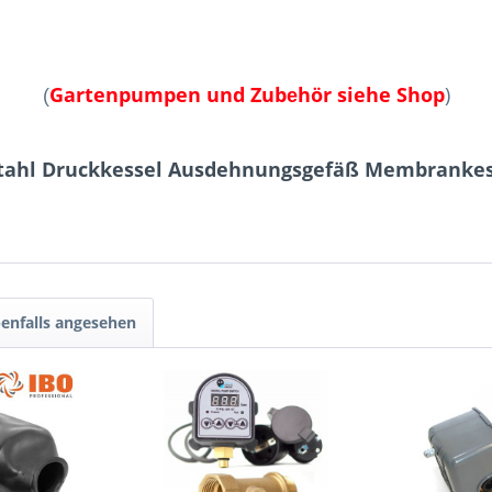
Gartenpumpen und Zub
hör siehe Shop
)
(
e
lstahl Druckkessel Ausdehnungsgefäß Membranke
enfalls angesehen