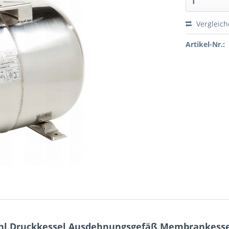
Vergleic
Artikel-Nr.:
tahl Druckkessel Ausdehnungsgefäß Membrankess