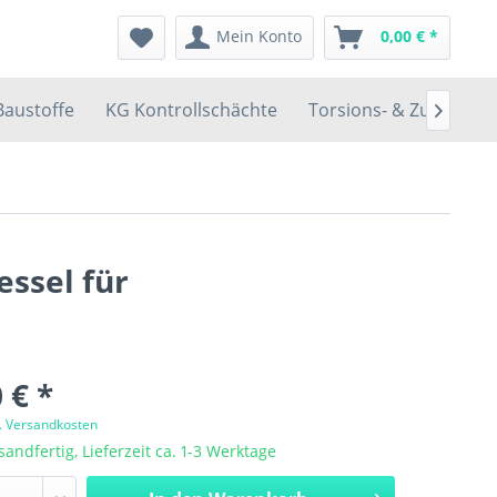
Mein Konto
0,00 € *
Baustoffe
KG Kontrollschächte
Torsions- & Zugfedern

ssel für
 € *
l. Versandkosten
sandfertig, Lieferzeit ca. 1-3 Werktage