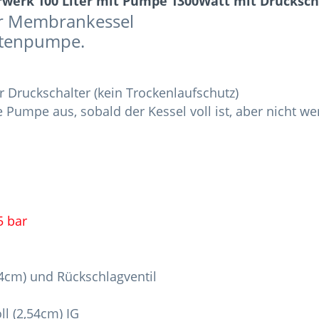
erk 100 Liter mit Pumpe 1300Watt mit Drucksch
er Membrankessel
rtenpumpe.
 Druckschalter (kein Trockenlaufschutz)
e Pumpe aus, sobald der Kessel voll ist, aber nicht 
5 bar
54cm) und Rückschlagventil
ll (2,54cm) IG