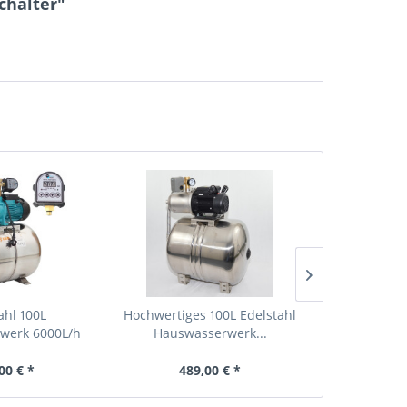
chalter"
ahl 100L
Hochwertiges 100L Edelstahl
Membran Au
werk 6000L/h
Hauswasserwerk...
8 L f. He
kW...
00 € *
489,00 € *
22