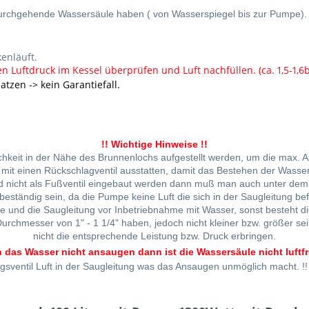
 durchgehende Wassersäule haben ( von Wasserspiegel bis zur Pumpe).
enläuft.
en Luftdruck im Kessel überprüfen und Luft nachfüllen. (ca. 1,5-1,6b
tzen -> kein Garantiefall.
!! Wichtige Hinweise !!
chkeit in der Nähe des Brunnenlochs aufgestellt werden, um die max. 
g mit einen Rückschlagventil ausstatten, damit das Bestehen der Wassers
nd nicht als Fußventil eingebaut werden dann muß man auch unter dem 
beständig sein, da die Pumpe keine Luft die sich in der Saugleitung b
pe und die Saugleitung vor Inbetriebnahme mit Wasser, sonst besteht d
 Durchmesser von 1" - 1 1/4" haben, jedoch nicht kleiner bzw. größer s
nicht die entsprechende Leistung bzw. Druck erbringen.
 das Wasser nicht ansaugen dann ist die Wassersäule nicht luftfre
agsventil
Luft in der Saugleitung
was das Ansaugen unmöglich macht. !!