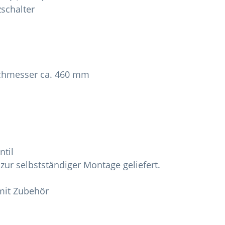
zschalter
chmesser ca. 460 mm
ntil
ur selbstständiger Montage geliefert.
mit Zubehör