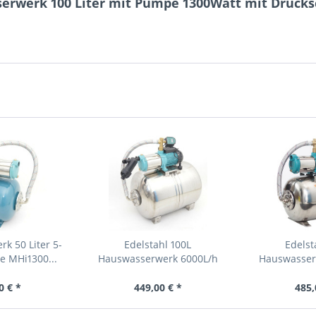
erwerk 100 Liter mit Pumpe 1300Watt mit Drucks
k 50 Liter 5-
Edelstahl 100L
Edelst
e MHi1300...
Hauswasserwerk 6000L/h
Hauswasser
1,3kW...
1,3
0 € *
449,00 € *
485,