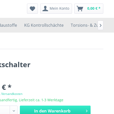
Mein Konto
0,00 € *
Baustoffe
KG Kontrollschächte
Torsions- & Zugfedern

schalter
 € *
l. Versandkosten
sandfertig, Lieferzeit ca. 1-3 Werktage
In den
Warenkorb