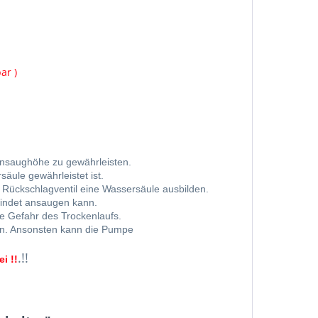
ar )
Ansaughöhe zu gewährleisten.
äule gewährleistet ist.
Rückschlagventil eine Wassersäule ausbilden.
efindet ansaugen kann.
ie Gefahr des Trockenlaufs.
ein. Ansonsten kann die Pumpe
.!!
i !!