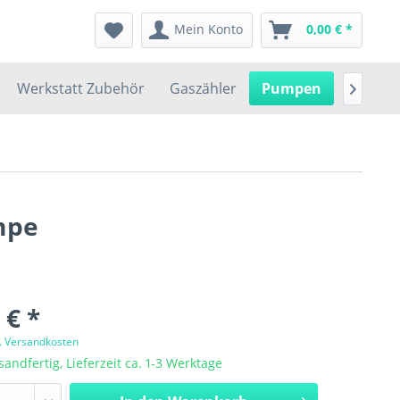
Mein Konto
0,00 € *
Werkstatt Zubehör
Gaszähler
Pumpen
Garteng

mpe
 € *
l. Versandkosten
sandfertig, Lieferzeit ca. 1-3 Werktage