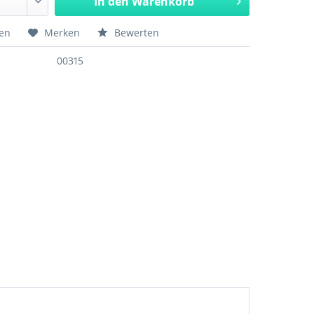
In den
Warenkorb
hen
Merken
Bewerten
00315