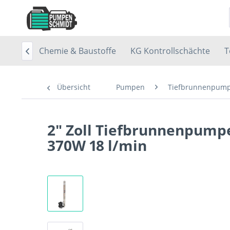
chächte
Chemie & Baustoffe
KG Kontrollschächte
T

Übersicht
Pumpen
Tiefbrunnenpum
2" Zoll Tiefbrunnenpu
370W 18 l/min