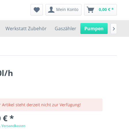
Mein Konto
0,00 € *
Werkstatt Zubehör
Gaszähler
Pumpen
Garteng

l/h
 Artikel steht derzeit nicht zur Verfügung!
 € *
l. Versandkosten