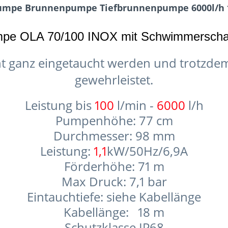
umpe Brunnenpumpe Tiefbrunnenpumpe 6000l/h 1,
mpe OLA 70/100 INOX mit Schwimmerschal
t ganz eingetaucht werden und trotzdem
gewehrleistet.
Leistung bis
100
l/min -
6000
l/h
Pumpenhöhe: 77 cm
Durchmesser: 98 mm
Leistung:
1,1
kW/50Hz/6,9A
Förderhöhe: 71 m
Max Druck: 7,1 bar
Eintauchtiefe: siehe Kabellänge
Kabellänge: 18 m
Schutzklasse IP68