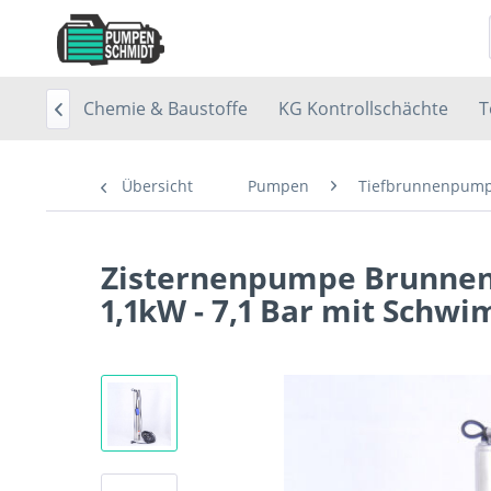
chächte
Chemie & Baustoffe
KG Kontrollschächte
T

Übersicht
Pumpen
Tiefbrunnenpum
Zisternenpumpe Brunne
1,1kW - 7,1 Bar mit Schw