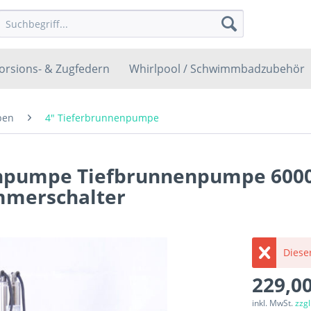
orsions- & Zugfedern
Whirlpool / Schwimmbadzubehör
pen
4" Tieferbrunnenpumpe
npumpe Tiefbrunnenpumpe 6000
immerschalter
Dieser
229,00
inkl. MwSt.
zzg