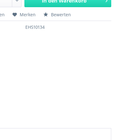
In den
Warenkorb
hen
Merken
Bewerten
EHS10134