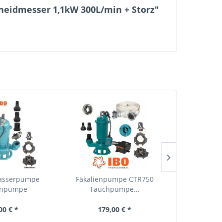
eidmesser 1,1kW 300L/min + Storz"
asserpumpe
Fäkalienpumpe CTR750
Fäkalienp
enpumpe
Tauchpumpe...
Tauch
umpe...
00 € *
179,00 € *
189