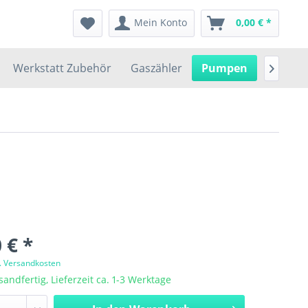
Mein Konto
0,00 € *
Werkstatt Zubehör
Gaszähler
Pumpen
Garteng

 € *
l. Versandkosten
sandfertig, Lieferzeit ca. 1-3 Werktage