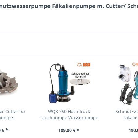
hmutzwasserpumpe Fäkalienpumpe m. Cutter/ Schn
r Cutter für
WQX 750 Hochdruck
Schmutzw
pumpe...
Tauchpumpe Wasserpumpe
Fäkali
3,5bar...
Tauchp
 € *
109,00 € *
190,